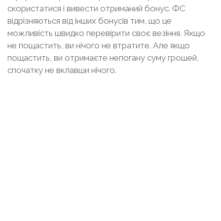
скористатися і вивести отриманий бонус. ФС
відрізняються від інших бонусів тим, що це
можливість швидко перевірити своє везіння. Якщо
не пощастить, ви нічого не втратите. Але якщо
пощастить, ви отримаєте непогану суму грошей,
спочатку не вклавши нічого.
Які є різновиди фріспінів?
У даного виду бонусних нарахувань є кілька підвидів,
кожен з яких буде розглянуто в рамках даної
інформаційної статті. Ми дамо вам вичерпні
відповіді, щодо такої теми, як фріспіни.