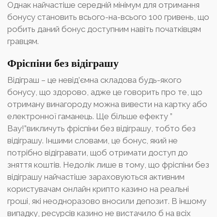
Однак найчастіше середній мінімум для отримання
бонусу становить всього-на-всього 100 гривень, що
робить даний бонус доступним навіть початківцям
гравцям.
Фріспіни без відіграшу
Відіграш – це невід’ємна складова будь-якого
бонусу, що здорово, адже це говорить про те, що
отриману винагороду можна вивести на картку або
електронної гаманець. Ще більше ефекту ”
Вау!”викличуть фріспіни без відіграшу, тобто без
відіграшу. Іншими словами, це бонус, який не
потрібно відігравати, щоб отримати доступ до
зняття коштів. Недолік лише в тому, що фріспіни без
відіграшу найчастіше зараховуються активним
користувачам онлайн крипто казино на реальні
гроші, які неодноразово вносили депозит. В іншому
випадку, ресурсів казино не вистачило б на всіх