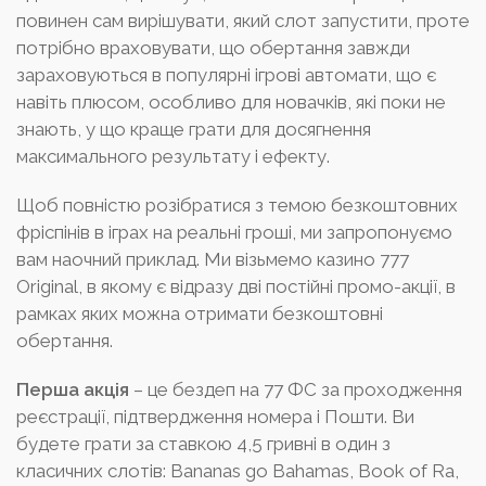
повинен сам вирішувати, який слот запустити, проте
потрібно враховувати, що обертання завжди
зараховуються в популярні ігрові автомати, що є
навіть плюсом, особливо для новачків, які поки не
знають, у що краще грати для досягнення
максимального результату і ефекту.
Щоб повністю розібратися з темою безкоштовних
фріспінів в іграх на реальні гроші, ми запропонуємо
вам наочний приклад. Ми візьмемо казино 777
Original, в якому є відразу дві постійні промо-акції, в
рамках яких можна отримати безкоштовні
обертання.
Перша акція
– це бездеп на 77 ФС за проходження
реєстрації, підтвердження номера і Пошти. Ви
будете грати за ставкою 4,5 гривні в один з
класичних слотів: Bananas go Bahamas, Book of Ra,