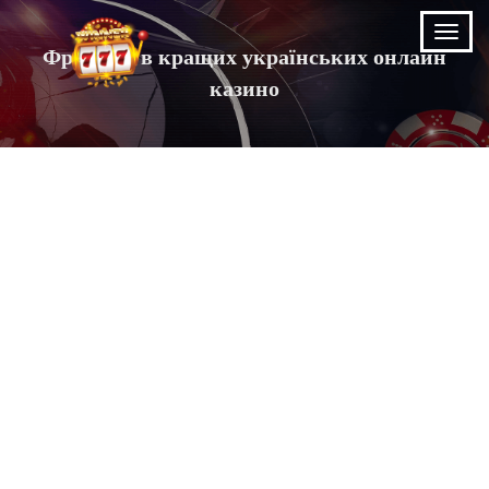
Фріспіни в кращих українських онлайн
казино
У даній статті ми розглянемо бажаний бонус
кожного гравця. Free Spins-це бонусне
нарахування, яке
являє собою пакет ставок для ігрового
автомата. Найчастіше такий тип бонусів
видається гравцям в якості вітального, тобто
за проходження реєстрації, однак є й інші
акції, в рамках яких можна отримати FS. Як
правило, обертання зараховуються в
популярні ігри в крипто казино: Space Wars,
Starburst та інші.