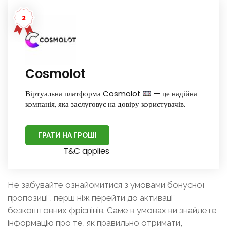
2
Cosmolot
Віртуальна платформа Cosmolot
— це надійна
компанія, яка заслуговує на довіру користувачів.
ГРАТИ НА ГРОШІ
T&C applies
Не забувайте ознайомитися з умовами бонусної
пропозиції, перш ніж перейти до активації
безкоштовних фріспінів. Саме в умовах ви знайдете
інформацію про те, як правильно отримати,