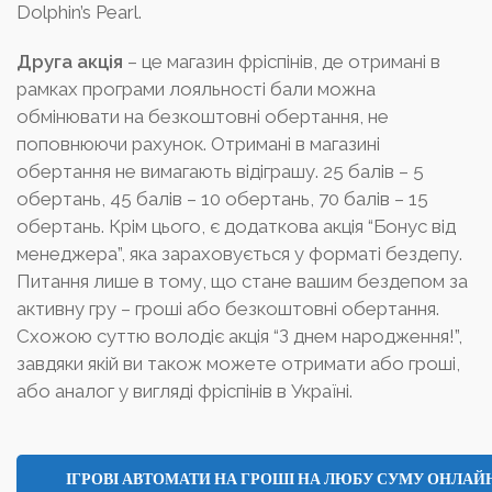
Dolphin’s Pearl.
Друга акція
– це магазин фріспінів, де отримані в
рамках програми лояльності бали можна
обмінювати на безкоштовні обертання, не
поповнюючи рахунок. Отримані в магазині
обертання не вимагають відіграшу. 25 балів – 5
обертань, 45 балів – 10 обертань, 70 балів – 15
обертань. Крім цього, є додаткова акція “Бонус від
менеджера”, яка зараховується у форматі бездепу.
Питання лише в тому, що стане вашим бездепом за
активну гру – гроші або безкоштовні обертання.
Схожою суттю володіє акція “З днем народження!”,
завдяки якій ви також можете отримати або гроші,
або аналог у вигляді фріспінів в Україні.
ІГРОВІ АВТОМАТИ НА ГРОШІ НА ЛЮБУ СУМУ ОНЛАЙ