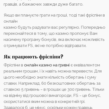
гравців, а бажаючих завжди дуже багато.
Якщо ви плануєте грати на гроші, тоді такі фріспіни в
онлайн
казино будуть радувати вас регулярно. Попередньо
переконайтеся в тому, що казино пропонує Вам
насичену програму бонусів, яка включає можливість
отримувати FS, які не потрібно відігравати.
Як працюють фріспіни?
Фріспіни в
онлайн казино на гривні
є еквівалентом
реальним грошам, і їх навіть можна перевести. Для
цього необхідно знати кількість обертань і суму
ставки. Наприклад, 60 безкоштовних обертань за
ставкою 5 гривень – в грошах це 300 гривень. Тільки
на відміну від грошової винагороди, FS – це бонус,
скористатися яким можна в конкретній грі.
Здавалося б, це мінус, оскільки кожен гравець