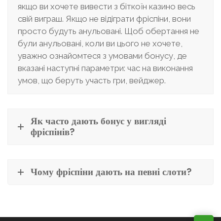
якщо ви хочете вивести з біткоїн казино весь
свій виграш. Якщо не відіграти фріспіни, вони
просто будуть анульовані. Щоб обертання не
були анульовані, коли ви цього не хочете,
уважно ознайомтеся з умовами бонусу, де
вказані наступні параметри: час на виконання
умов, що беруть участь гри, вейджер.
Як часто дають бонус у вигляді
фріспінів?
Чому фріспіни дають на певні слоти?